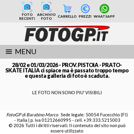
FOTO
ARCHIVIO
CARRELLO
PREZZI
WHATSAPP
RECENTI
FOTO
MENU
28/02 e 01/03/2026 - PROV. PISTOIA - PRATO-
SKATE ITALIA ci spiace ma è passato troppo tempo
e questa galleria di foto è scaduta.
LE FOTO NON SONO PIU' VISIBILI
FotoGP di Barabino Marco
Sede legale: 50054 Fucecchio (FI)
- Italia | p. iva 01212660995 - cell. +39.333.5215003
© 2026 Tutti i diritti riservati. Il contenuto del sito non può
essere utilizzato