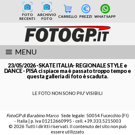
FOTO
ARCHIVIO
CARRELLO
PREZZI
WHATSAPP
RECENTI
FOTO
MENU
23/05/2026 -SKATE ITALIA- REGIONALE STYLE e
DANCE - PISA ci spiace ma è passato troppo tempo e
questa galleria di foto è scaduta.
LE FOTO NON SONO PIU' VISIBILI
FotoGP di Barabino Marco
Sede legale: 50054 Fucecchio (FI)
- Italia | p. iva 01212660995 - cell. +39.333.5215003
© 2026 Tutti i diritti riservati. Il contenuto del sito non può
essere utilizzato