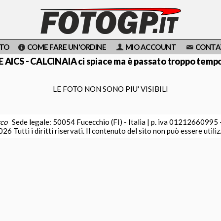
OTO
COME FARE UN'ORDINE
MIO ACCOUNT
CONTA
CS - CALCINAIA ci spiace ma è passato troppo tempo e
LE FOTO NON SONO PIU' VISIBILI
rco
Sede legale: 50054 Fucecchio (FI) - Italia | p. iva 01212660995
26 Tutti i diritti riservati. Il contenuto del sito non può essere utili