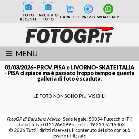
FOTO
ARCHIVIO
CARRELLO
PREZZI
WHATSAPP
RECENTI
FOTO
MENU
01/03/2026 - PROV. PISA e LIVORNO- SKATE ITALIA
- PISA ci spiace ma è passato troppo tempo e questa
galleria di foto è scaduta.
LE FOTO NON SONO PIU' VISIBILI
FotoGP di Barabino Marco
Sede legale: 50054 Fucecchio (FI)
- Italia | p. iva 01212660995 - cell. +39.333.5215003
© 2026 Tutti i diritti riservati. Il contenuto del sito non può
essere utilizzato