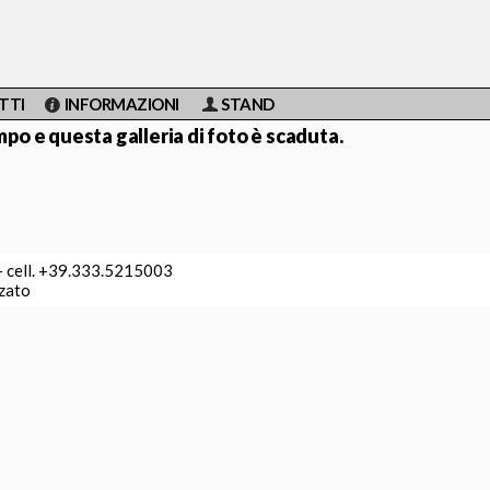
TTI
INFORMAZIONI
STAND
po e questa galleria di foto è scaduta.
 - cell. +39.333.5215003
zzato