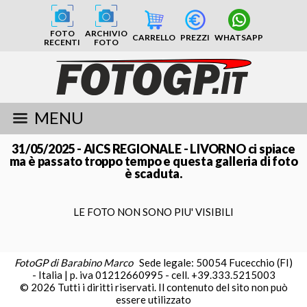
FOTO
ARCHIVIO
CARRELLO
PREZZI
WHATSAPP
RECENTI
FOTO
MENU
31/05/2025 - AICS REGIONALE - LIVORNO ci spiace
ma è passato troppo tempo e questa galleria di foto
è scaduta.
LE FOTO NON SONO PIU' VISIBILI
FotoGP di Barabino Marco
Sede legale: 50054 Fucecchio (FI)
- Italia | p. iva 01212660995 - cell. +39.333.5215003
© 2026 Tutti i diritti riservati. Il contenuto del sito non può
essere utilizzato