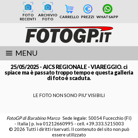
FOTO
ARCHIVIO
CARRELLO
PREZZI
WHATSAPP
RECENTI
FOTO
MENU
25/05/2025 - AICS REGIONALE - VIAREGGIO. ci
spiace ma è passato troppo tempo e questa galleria
di foto è scaduta.
LE FOTO NON SONO PIU' VISIBILI
FotoGP di Barabino Marco
Sede legale: 50054 Fucecchio (FI)
- Italia | p. iva 01212660995 - cell. +39.333.5215003
© 2026 Tutti i diritti riservati. Il contenuto del sito non può
essere utilizzato