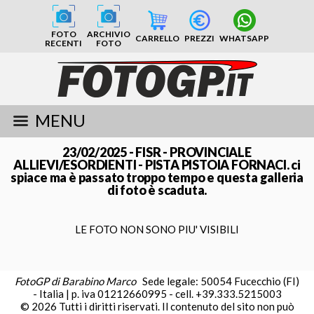
FOTO
ARCHIVIO
CARRELLO
PREZZI
WHATSAPP
RECENTI
FOTO
MENU
23/02/2025 - FISR - PROVINCIALE
ALLIEVI/ESORDIENTI - PISTA PISTOIA FORNACI. ci
spiace ma è passato troppo tempo e questa galleria
di foto è scaduta.
LE FOTO NON SONO PIU' VISIBILI
FotoGP di Barabino Marco
Sede legale: 50054 Fucecchio (FI)
- Italia | p. iva 01212660995 - cell. +39.333.5215003
© 2026 Tutti i diritti riservati. Il contenuto del sito non può